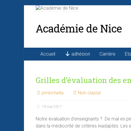
Académie de Nice
Accueil
adhésion
Carrière
Et
Grilles d’évaluation des e
pminchella
Non classé
19 mai 2017
Notre évaluation d’enseignants ? De mal en pire 
dans la médiocrité de critères inadaptés. Les e