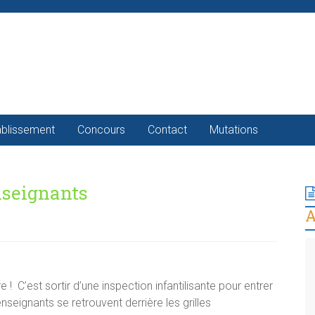
ablissement
Concours
Contact
Mutations
nseignants
A
! C’est sortir d’une inspection infantilisante pour entrer
nseignants se retrouvent derrière les grilles