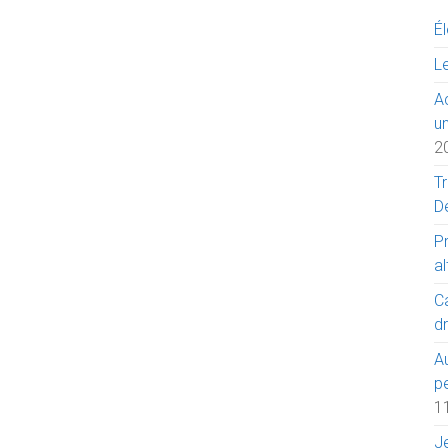
É
Le
A
u
2
T
D
P
a
Ca
dr
A
p
1
J