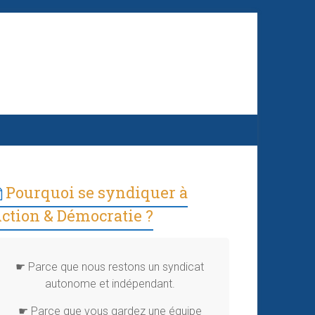
Pourquoi se syndiquer à
ction & Démocratie ?
☛ Parce que nous restons un syndicat
autonome et indépendant.
☛ Parce que vous gardez une équipe